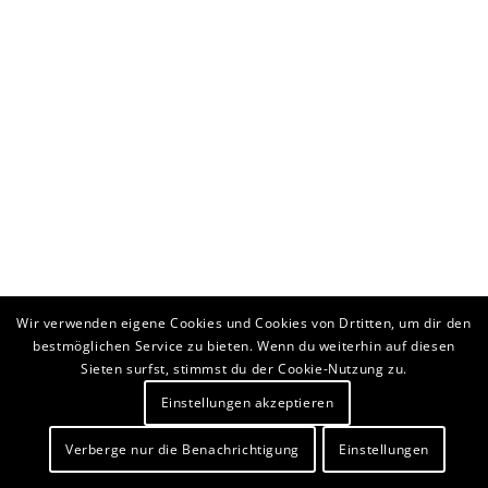
Wir verwenden eigene Cookies und Cookies von Drtitten, um dir den
bestmöglichen Service zu bieten. Wenn du weiterhin auf diesen
Sieten surfst, stimmst du der Cookie-Nutzung zu.
Einstellungen akzeptieren
Verberge nur die Benachrichtigung
Einstellungen