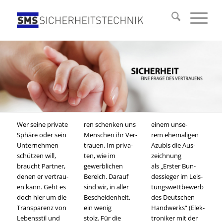
Wer sei­ne pri­va­te
ren schen­ken uns
einem unse­
Sphä­re oder sein
Men­schen ihr Ver­
rem ehe­ma­li­gen
Unter­neh­men
trau­en. Im pri­va­
Azu­bis die Aus­
schüt­zen will,
ten, wie im
zeich­nung
braucht Part­ner,
gewerb­li­chen
als „Ers­ter Bun­
denen er ver­trau­
Bereich. Dar­auf
des­sie­ger im Leis­
en kann. Geht es
sind wir, in aller
tungs­wett­be­werb
doch hier um die
Beschei­den­heit,
des Deut­schen
Trans­pa­renz von
ein wenig
Hand­werks“ (Elek­
Lebens­stil und
stolz. Für die
tro­ni­ker mit der